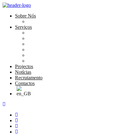
Sobre Nós
História e Valores
Serviços
Conservação e Restauro
Conservação e Restauro Laboratorial
Reabilitação
Carpintaria
Serviços de Manutenção
Formação
Projectos
Notícias
Recrutamento
Contactos