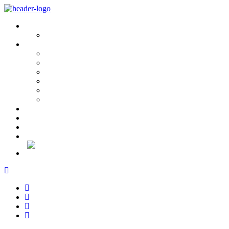
Sobre Nós
História e Valores
Serviços
Conservação e Restauro
Conservação e Restauro Laboratorial
Reabilitação
Carpintaria
Serviços de Manutenção
Formação
Projectos
Notícias
Recrutamento
Contactos