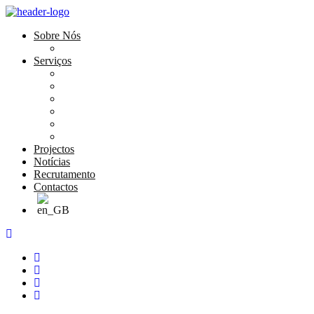
Sobre Nós
História e Valores
Serviços
Conservação e Restauro
Conservação e Restauro Laboratorial
Reabilitação
Carpintaria
Serviços de Manutenção
Formação
Projectos
Notícias
Recrutamento
Contactos