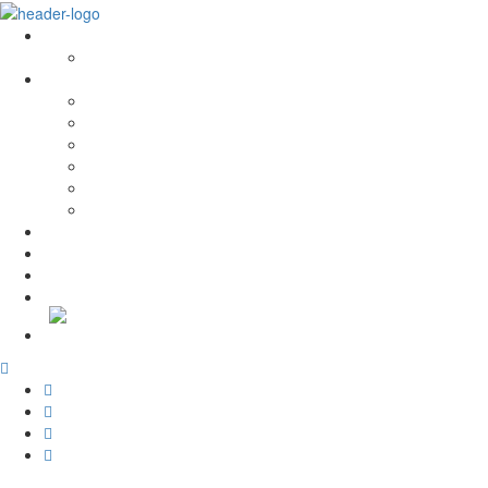
Sobre Nós
História e Valores
Serviços
Conservação e Restauro
Conservação e Restauro Laboratorial
Reabilitação
Carpintaria
Serviços de Manutenção
Formação
Projectos
Notícias
Recrutamento
Contactos