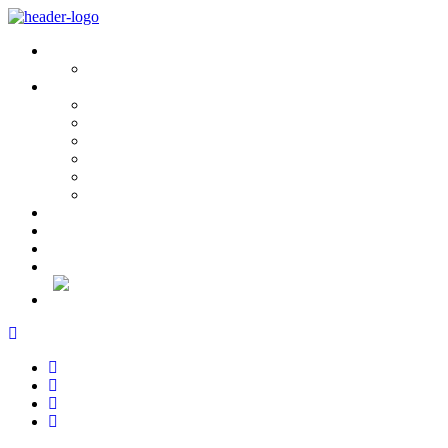
Sobre Nós
História e Valores
Serviços
Conservação e Restauro
Conservação e Restauro Laboratorial
Reabilitação
Carpintaria
Serviços de Manutenção
Formação
Projectos
Notícias
Recrutamento
Contactos