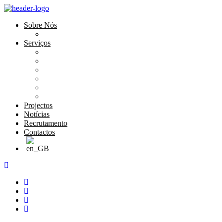
Sobre Nós
História e Valores
Serviços
Conservação e Restauro
Conservação e Restauro Laboratorial
Reabilitação
Carpintaria
Serviços de Manutenção
Formação
Projectos
Notícias
Recrutamento
Contactos