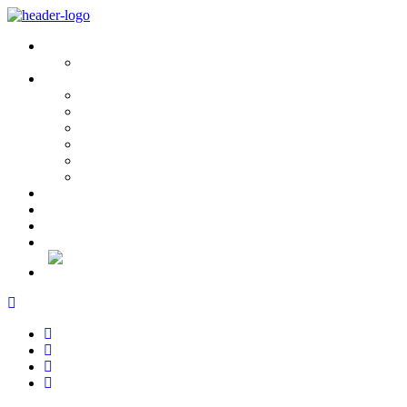
Sobre Nós
História e Valores
Serviços
Conservação e Restauro
Conservação e Restauro Laboratorial
Reabilitação
Carpintaria
Serviços de Manutenção
Formação
Projectos
Notícias
Recrutamento
Contactos