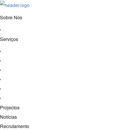
Sobre Nós
História e Valores
Serviços
Conservação e Restauro
Conservação e Restauro Laboratorial
Reabilitação
Carpintaria
Serviços de Manutenção
Formação
Projectos
Notícias
Recrutamento