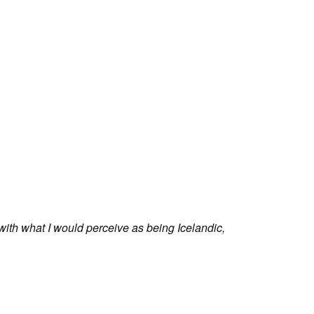
 with what I would perceive as being Icelandic,
Incredible
the high w
Jennifer Hi