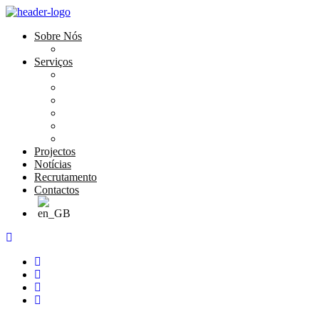
Sobre Nós
História e Valores
Serviços
Conservação e Restauro
Conservação e Restauro Laboratorial
Reabilitação
Carpintaria
Serviços de Manutenção
Formação
Projectos
Notícias
Recrutamento
Contactos