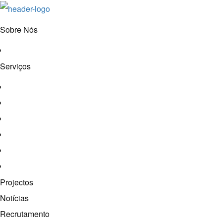
Sobre Nós
História e Valores
Serviços
Conservação e Restauro
Conservação e Restauro Laboratorial
Reabilitação
Carpintaria
Serviços de Manutenção
Formação
Projectos
Notícias
Recrutamento