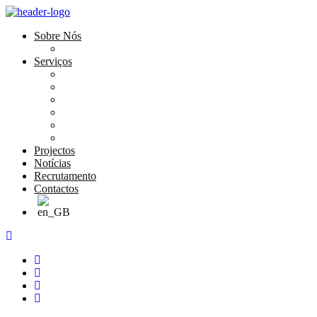
Sobre Nós
História e Valores
Serviços
Conservação e Restauro
Conservação e Restauro Laboratorial
Reabilitação
Carpintaria
Serviços de Manutenção
Formação
Projectos
Notícias
Recrutamento
Contactos