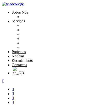
Sobre Nós
História e Valores
Serviços
Conservação e Restauro
Conservação e Restauro Laboratorial
Reabilitação
Carpintaria
Serviços de Manutenção
Formação
Projectos
Notícias
Recrutamento
Contactos