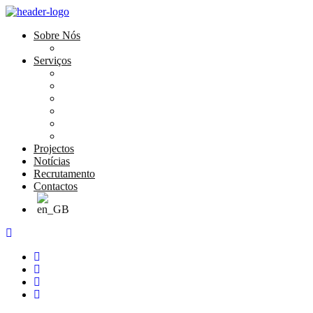
Sobre Nós
História e Valores
Serviços
Conservação e Restauro
Conservação e Restauro Laboratorial
Reabilitação
Carpintaria
Serviços de Manutenção
Formação
Projectos
Notícias
Recrutamento
Contactos