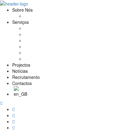
Sobre Nós
História e Valores
Serviços
Conservação e Restauro
Conservação e Restauro Laboratorial
Reabilitação
Carpintaria
Serviços de Manutenção
Formação
Projectos
Notícias
Recrutamento
Contactos