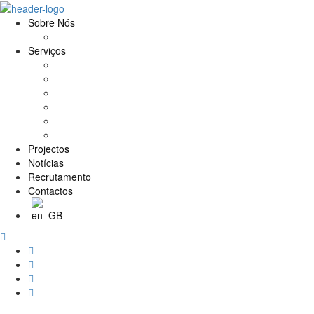
Sobre Nós
História e Valores
Serviços
Conservação e Restauro
Conservação e Restauro Laboratorial
Reabilitação
Carpintaria
Serviços de Manutenção
Formação
Projectos
Notícias
Recrutamento
Contactos