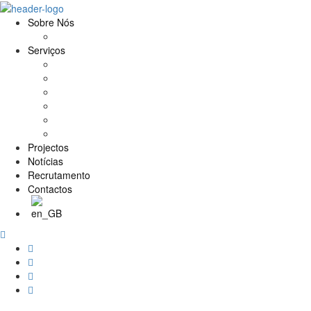
Sobre Nós
História e Valores
Serviços
Conservação e Restauro
Conservação e Restauro Laboratorial
Reabilitação
Carpintaria
Serviços de Manutenção
Formação
Projectos
Notícias
Recrutamento
Contactos